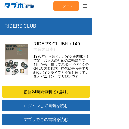
ログイン
RIDERS CLUB
RIDERS CLUBNo.149
実業之日本社
1978年から続く、バイクを趣味とし
て楽しむ大人のための二輪総合誌。
創刊から一貫してスポーツバイクの
楽しみ方を探求、時代に合わせて多
彩なバイクライフを提案し続けてい
るオピニオン・マガジンです。
初回24時間無料でお試し
ログインして書籍を読む
アプリでこの書籍を読む