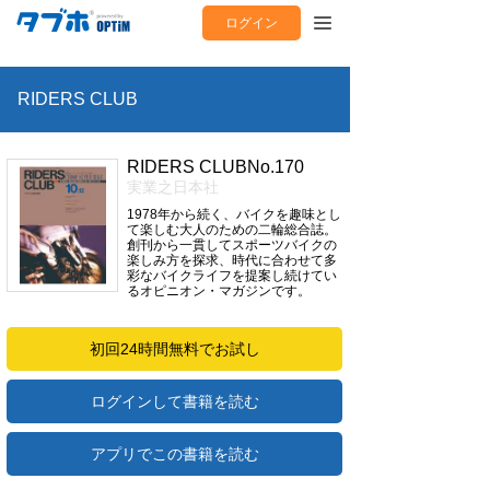
ログイン
RIDERS CLUB
RIDERS CLUBNo.170
実業之日本社
1978年から続く、バイクを趣味とし
て楽しむ大人のための二輪総合誌。
創刊から一貫してスポーツバイクの
楽しみ方を探求、時代に合わせて多
彩なバイクライフを提案し続けてい
るオピニオン・マガジンです。
初回24時間無料でお試し
ログインして書籍を読む
アプリでこの書籍を読む