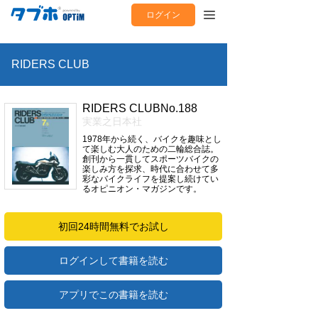
ログイン
RIDERS CLUB
RIDERS CLUBNo.188
実業之日本社
1978年から続く、バイクを趣味とし
て楽しむ大人のための二輪総合誌。
創刊から一貫してスポーツバイクの
楽しみ方を探求、時代に合わせて多
彩なバイクライフを提案し続けてい
るオピニオン・マガジンです。
初回24時間無料でお試し
ログインして書籍を読む
アプリでこの書籍を読む