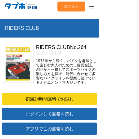
ログイン
RIDERS CLUB
RIDERS CLUBNo.264
実業之日本社
1978年から続く、バイクを趣味とし
て楽しむ大人のための二輪総合誌。
創刊から一貫してスポーツバイクの
楽しみ方を探求、時代に合わせて多
彩なバイクライフを提案し続けてい
るオピニオン・マガジンです。
初回24時間無料でお試し
ログインして書籍を読む
アプリでこの書籍を読む