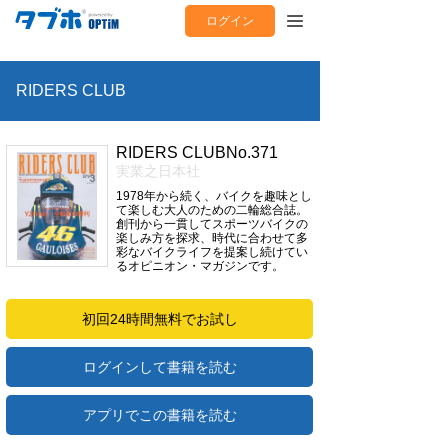
ログイン
RIDERS CLUB
RIDERS CLUBNo.371
実業之日本社
1978年から続く、バイクを趣味とし
て楽しむ大人のための二輪総合誌。
創刊から一貫してスポーツバイクの
楽しみ方を探求、時代に合わせて多
彩なバイクライフを提案し続けてい
るオピニオン・マガジンです。
初回24時間無料でお試し
ログインして書籍を読む
アプリでこの書籍を読む