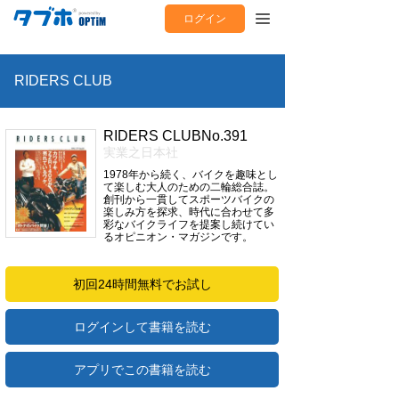
ログイン
RIDERS CLUB
RIDERS CLUBNo.391
実業之日本社
1978年から続く、バイクを趣味とし
て楽しむ大人のための二輪総合誌。
創刊から一貫してスポーツバイクの
楽しみ方を探求、時代に合わせて多
彩なバイクライフを提案し続けてい
るオピニオン・マガジンです。
初回24時間無料でお試し
ログインして書籍を読む
アプリでこの書籍を読む