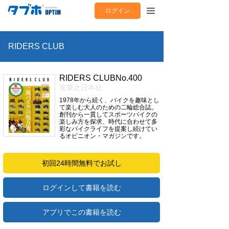
ログイン
RIDERS CLUB
RIDERS CLUBNo.400
実業之日本社
1978年から続く、バイクを趣味とし
て楽しむ大人のための二輪総合誌。
創刊から一貫してスポーツバイクの
楽しみ方を探求、時代に合わせて多
彩なバイクライフを提案し続けてい
るオピニオン・マガジンです。
初回24時間無料でお試し
ログインして書籍を読む
アプリでこの書籍を読む