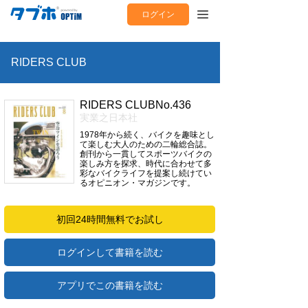
ログイン
RIDERS CLUB
RIDERS CLUBNo.436
実業之日本社
1978年から続く、バイクを趣味とし
て楽しむ大人のための二輪総合誌。
創刊から一貫してスポーツバイクの
楽しみ方を探求、時代に合わせて多
彩なバイクライフを提案し続けてい
るオピニオン・マガジンです。
初回24時間無料でお試し
ログインして書籍を読む
アプリでこの書籍を読む