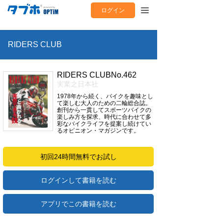
ログイン
RIDERS CLUB
RIDERS CLUBNo.462
実業之日本社
1978年から続く、バイクを趣味とし
て楽しむ大人のための二輪総合誌。
創刊から一貫してスポーツバイクの
楽しみ方を探求、時代に合わせて多
彩なバイクライフを提案し続けてい
るオピニオン・マガジンです。
初回24時間無料でお試し
ログインして書籍を読む
アプリでこの書籍を読む