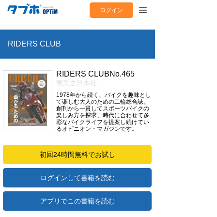
ログイン
RIDERS CLUB
RIDERS CLUBNo.465
実業之日本社
1978年から続く、バイクを趣味とし
て楽しむ大人のための二輪総合誌。
創刊から一貫してスポーツバイクの
楽しみ方を探求、時代に合わせて多
彩なバイクライフを提案し続けてい
るオピニオン・マガジンです。
初回24時間無料でお試し
ログインして書籍を読む
アプリでこの書籍を読む