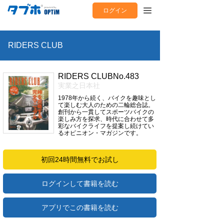
ログイン
RIDERS CLUB
RIDERS CLUBNo.483
実業之日本社
1978年から続く、バイクを趣味とし
て楽しむ大人のための二輪総合誌。
創刊から一貫してスポーツバイクの
楽しみ方を探求、時代に合わせて多
彩なバイクライフを提案し続けてい
るオピニオン・マガジンです。
初回24時間無料でお試し
ログインして書籍を読む
アプリでこの書籍を読む