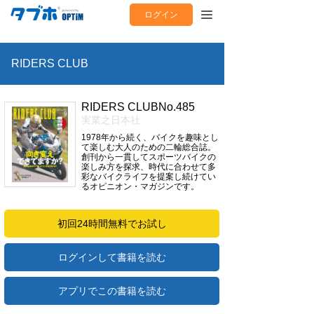
ログイン
RIDERS CLUB
RIDERS CLUBNo.485
実業之日本社
1978年から続く、バイクを趣味とし
て楽しむ大人のための二輪総合誌。
創刊から一貫してスポーツバイクの
楽しみ方を探求、時代に合わせて多
彩なバイクライフを提案し続けてい
るオピニオン・マガジンです。
初回24時間無料でお試し
ログインして書籍を読む
アプリでこの書籍を読む