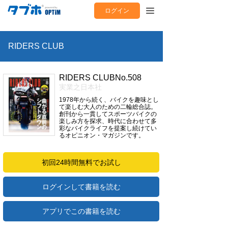
ログイン
RIDERS CLUB
RIDERS CLUBNo.508
実業之日本社
1978年から続く、バイクを趣味とし
て楽しむ大人のための二輪総合誌。
創刊から一貫してスポーツバイクの
楽しみ方を探求、時代に合わせて多
彩なバイクライフを提案し続けてい
るオピニオン・マガジンです。
初回24時間無料でお試し
ログインして書籍を読む
アプリでこの書籍を読む