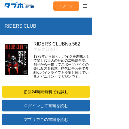
ログイン
RIDERS CLUB
RIDERS CLUBNo.562
実業之日本社
1978年から続く、バイクを趣味とし
て楽しむ大人のための二輪総合誌。
創刊から一貫してスポーツバイクの
楽しみ方を探求、時代に合わせて多
彩なバイクライフを提案し続けてい
るオピニオン・マガジンです。
初回24時間無料でお試し
ログインして書籍を読む
アプリでこの書籍を読む