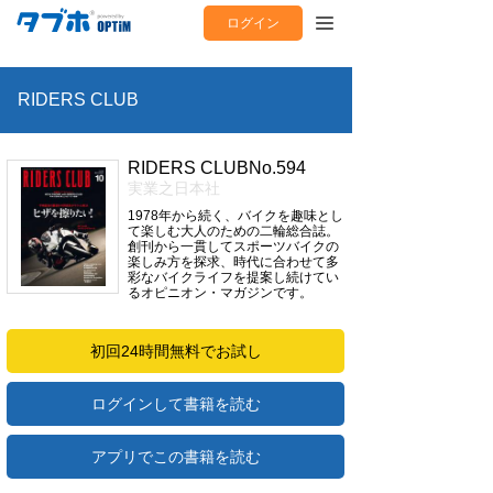
ログイン
RIDERS CLUB
RIDERS CLUBNo.594
実業之日本社
1978年から続く、バイクを趣味とし
て楽しむ大人のための二輪総合誌。
創刊から一貫してスポーツバイクの
楽しみ方を探求、時代に合わせて多
彩なバイクライフを提案し続けてい
るオピニオン・マガジンです。
初回24時間無料でお試し
ログインして書籍を読む
アプリでこの書籍を読む