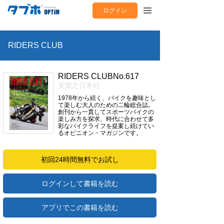
ログイン
RIDERS CLUB
RIDERS CLUBNo.617
実業之日本社
1978年から続く、バイクを趣味とし
て楽しむ大人のための二輪総合誌。
創刊から一貫してスポーツバイクの
楽しみ方を探求、時代に合わせて多
彩なバイクライフを提案し続けてい
るオピニオン・マガジンです。
初回24時間無料でお試し
ログインして書籍を読む
アプリでこの書籍を読む