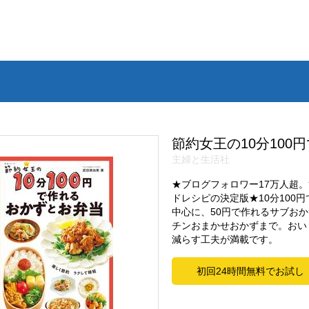
節約女王の10分100
主婦と生活社
★ブログフォロワー17万人超
ドレシピの決定版★10分100
中心に、50円で作れるサブお
チンおまかせおかずまで。おい
減らす工夫が満載です。
初回24時間無料でお試し