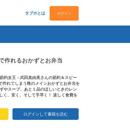
タブホとは
ログイン
円で作れるおかずとお弁当
。節約女王・武田真由美さんの節約＆スピー
円で作れてしまう晩のメインおかずとお弁当を
かずやスープ、あと１品のほしいときのレン
しく、安く、そして手早く！ 楽しく食費を
ログインして書籍を読む