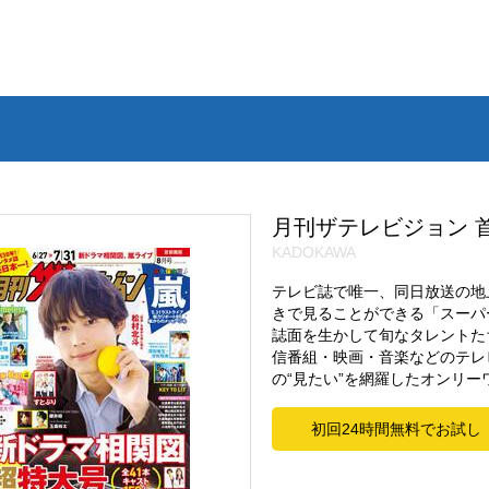
月刊ザテレビジョン 首
KADOKAWA
テレビ誌で唯一、同日放送の地
きで見ることができる「スーパ
誌面を生かして旬なタレントた
信番組・映画・音楽などのテレ
の“見たい”を網羅したオンリ
初回24時間無料でお試し