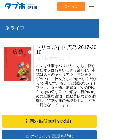
ログイン
旅ライフ
トリコガイド 広島 2017-20
18
ステレオサウンド
オンは仕事をバリバリこなし、限ら
れたオフはおもいっきり楽しむ。本
誌は大人のキャリアウーマンをター
ゲットに、彼女たちの“せっかくだか
ら”を満たす、ちょっと贅沢なガイド
ブック。食べ物、絶景などその国な
らではの切り口でご紹介。目的のた
めに必要な宿泊、移動手段などを網
羅し、特別な旅の実現を手助けする
一冊となっています。
初回24時間無料でお試し
ログインして書籍を読む