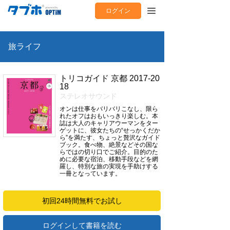
ログイン
旅ライフ
トリコガイド 京都 2017-20
18
ステレオサウンド
オンは仕事をバリバリこなし、限ら
れたオフはおもいっきり楽しむ。本
誌は大人のキャリアウーマンをター
ゲットに、彼女たちの“せっかくだか
ら”を満たす、ちょっと贅沢なガイド
ブック。食べ物、絶景などその国な
らではの切り口でご紹介。目的のた
めに必要な宿泊、移動手段などを網
羅し、特別な旅の実現を手助けする
一冊となっています。
初回24時間無料でお試し
ログインして書籍を読む