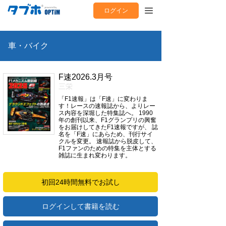
ログイン
車・バイク
F速2026.3月号
三栄
「F1速報」は「F速」に変わりま
す！レースの速報誌から、よりレー
ス内容を深堀した特集誌へ。 1990
年の創刊以来、F1グランプリの興奮
をお届けしてきたF1速報ですが、 誌
名を「F速」にあらため、刊行サイ
クルを変更。 速報誌から脱皮して、
F1ファンのための特集を主体とする
雑誌に生まれ変わります。
初回24時間無料でお試し
ログインして書籍を読む