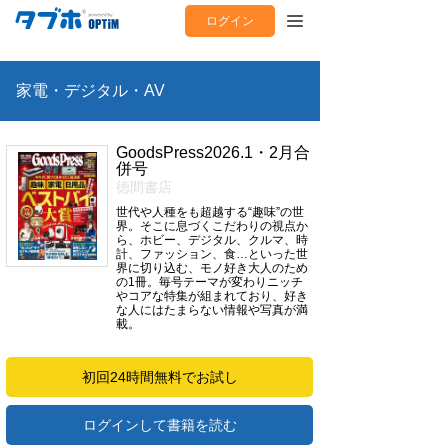
ログイン
家電・デジタル・AV
GoodsPress2026.1・2月合
併号
徳間書店
世代や人種をも超越する“趣味”の世
界。そこに息づくこだわりの視点か
ら、ホビー、デジタル、クルマ、時
計、ファッション、食…といった世
界に切り込む、モノ好き大人のため
の1冊。毎号テーマが変わりニッチ
やコアな特集が組まれており、好き
な人にはたまらない情報や写真が満
載。
初回24時間無料でお試し
ログインして書籍を読む