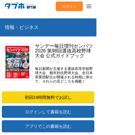
ログイン
情報・ビジネス
サンデー毎日増刊センバツ
2026 第98回選抜高校野球
大会 公式ガイドブック
毎日新聞出版
毎日新聞が主催する選抜高等学校野
球大会、都市対抗野球大会、全日本
実業団駅伝が開催される時期に併せ
て、それらの見どころを掲載！
初回24時間無料でお試し
ログインして書籍を読む
アプリでこの書籍を読む