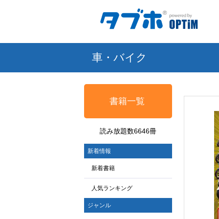
車・バイク
書籍一覧
読み放題数6646冊
新着情報
新着書籍
人気ランキング
ジャンル