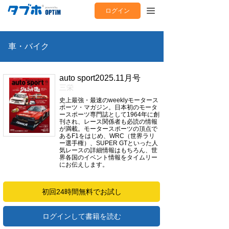
ログイン
車・バイク
auto sport2025.11月号
三栄
史上最強・最速のweeklyモータース
ポーツ・マガジン。日本初のモータ
ースポーツ専門誌として1964年に創
刊され、レース関係者も必読の情報
が満載。モータースポーツの頂点で
あるF1をはじめ、WRC（世界ラリ
ー選手権）、SUPER GTといった人
気レースの詳細情報はもちろん、世
界各国のイベント情報をタイムリー
にお伝えします。
初回24時間無料でお試し
ログインして書籍を読む