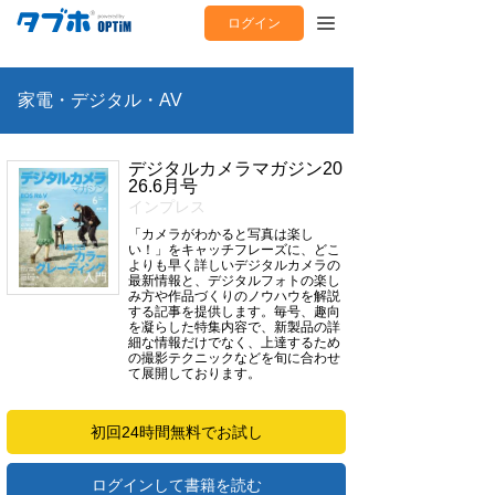
ログイン
家電・デジタル・AV
デジタルカメラマガジン20
26.6月号
インプレス
「カメラがわかると写真は楽し
い！」をキャッチフレーズに、どこ
よりも早く詳しいデジタルカメラの
最新情報と、デジタルフォトの楽し
み方や作品づくりのノウハウを解説
する記事を提供します。毎号、趣向
を凝らした特集内容で、新製品の詳
細な情報だけでなく、上達するため
の撮影テクニックなどを旬に合わせ
て展開しております。
初回24時間無料でお試し
ログインして書籍を読む