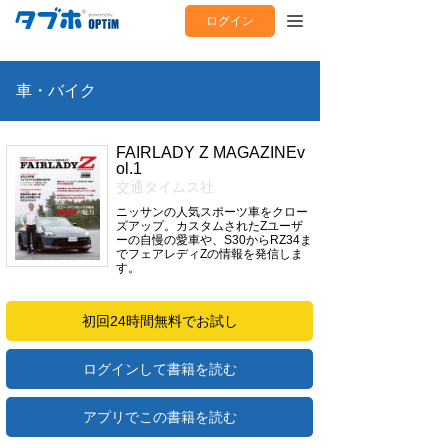
ログイン
車・バイク
FAIRLADY Z MAGAZINEv
ol.1
交通タイムス社
ニッサンの人気スポーツ車をクロー
ズアップ。カスタムされたZユーザ
ーの自慢の愛車や、S30からRZ34ま
でフェアレディZの情報を発信しま
す。
初回24時間無料でお試し
ログインして書籍を読む
アプリでこの書籍を読む