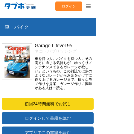
ログイン
車・バイク
Garage Lifevol.95
ネコ・パブリッシング
車を持つ人。バイクを持つ人。その
両方に通じる気持ちが「ゆっくりメ
ンテナンスできるガレージが欲し
い」というもの。この雑誌では夢の
ようなガレージからお金をかけずに
作り上げるガレージまで、様々なモ
ノ作りを提案。ガレージ作りに興味
がある人は一読を。
初回24時間無料でお試し
ログインして書籍を読む
アプリでこの書籍を読む