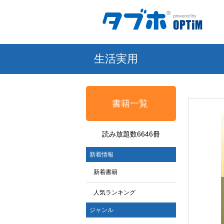
生活実用
書籍一覧
読み放題数6646冊
新着情報
新着書籍
人気ランキング
ジャンル