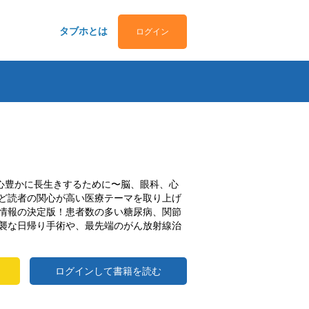
タブホとは
ログイン
で心豊かに長生きするために〜脳、眼科、心
ど読者の関心が高い医療テーマを取り上げ
情報の決定版！患者数の多い糖尿病、関節
襲な日帰り手術や、最先端のがん放射線治
ログインして書籍を読む