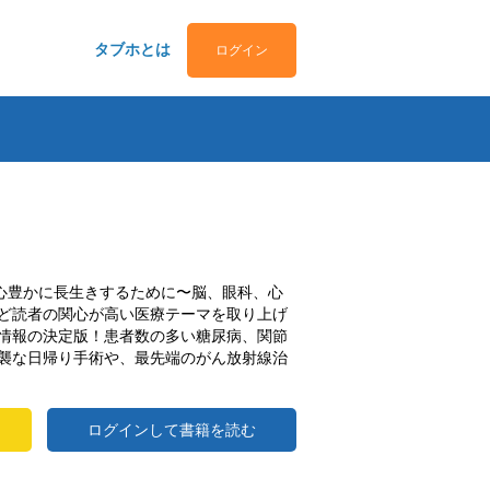
タブホとは
ログイン
で心豊かに長生きするために〜脳、眼科、心
ど読者の関心が高い医療テーマを取り上げ
情報の決定版！患者数の多い糖尿病、関節
襲な日帰り手術や、最先端のがん放射線治
ログインして書籍を読む