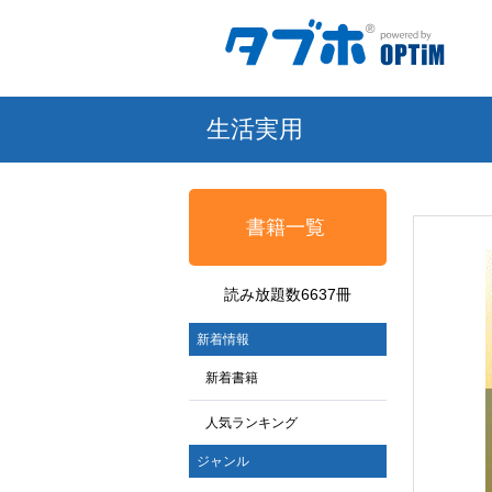
生活実用
書籍一覧
読み放題数6637冊
新着情報
新着書籍
人気ランキング
ジャンル