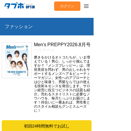
ログイン
ファッション
Men's PREPPY2026.8月号
ヘリテージ
磨きをかけるオトコたちが、いま増
えている！男心、しっかり掴んでま
すか？『メンズプレッピー』は、理
容美容を問わず、男のおしゃれをサ
ポートするメンズヘア＆ビューティ
ーマガジン。女性へのアプローチと
はひと味違う、男髪ならではの使え
る技術＆センスを発信します。サロ
ン経営に役立つビジネスの話題も紹
介。売れるスタイリストに必要なノ
ウハウを、毎月たっぷりお届けしま
す！待合いに一冊あれば、男性客と
のスタイル相談もグンとスムーズ
に！
初回24時間無料でお試し