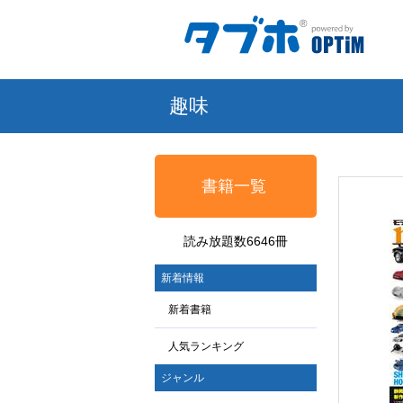
趣味
書籍一覧
読み放題数6646冊
新着情報
新着書籍
人気ランキング
ジャンル