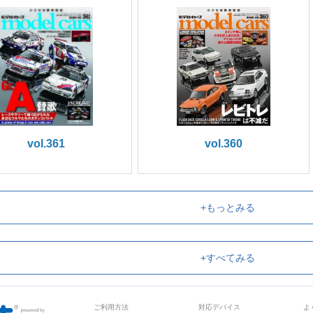
vol.361
vol.360
+もっとみる
+すべてみる
ご利用方法
対応デバイス
よ