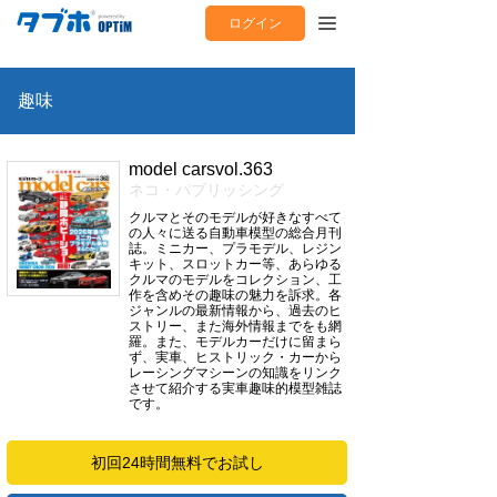
ログイン
趣味
model carsvol.363
ネコ・パブリッシング
クルマとそのモデルが好きなすべて
の人々に送る自動車模型の総合月刊
誌。ミニカー、プラモデル、レジン
キット、スロットカー等、あらゆる
クルマのモデルをコレクション、工
作を含めその趣味の魅力を訴求。各
ジャンルの最新情報から、過去のヒ
ストリー、また海外情報までをも網
羅。また、モデルカーだけに留まら
ず、実車、ヒストリック・カーから
レーシングマシーンの知識をリンク
させて紹介する実車趣味的模型雑誌
です。
初回24時間無料でお試し