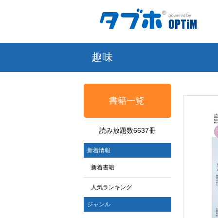
趣味
書籍一覧
読み放題数6637冊
新着情報
新着書籍
人気ランキング
ジャンル