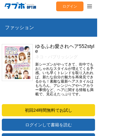
ログイン
ファッション
ゆるふわ愛されヘア552styl
e
ネコ・パブリッシング
新シーズンがやってきて、街中でも
おしゃれなスタイルが増えてくる予
感。いち早くトレンドを取り入れれ
ば、新たな自分の魅力を再発見でき
るかも！素敵な最新ヘアスタイルは
もちろん、アレンジヘアやヘアカラ
ー事情など、ヘアに関する情報も満
載で、見応えたっぷりです。
初回24時間無料でお試し
ログインして書籍を読む