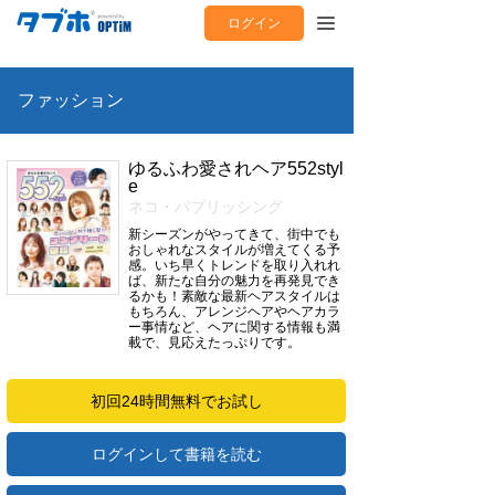
ログイン
ファッション
ゆるふわ愛されヘア552styl
e
ネコ・パブリッシング
新シーズンがやってきて、街中でも
おしゃれなスタイルが増えてくる予
感。いち早くトレンドを取り入れれ
ば、新たな自分の魅力を再発見でき
るかも！素敵な最新ヘアスタイルは
もちろん、アレンジヘアやヘアカラ
ー事情など、ヘアに関する情報も満
載で、見応えたっぷりです。
初回24時間無料でお試し
ログインして書籍を読む