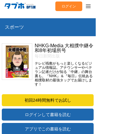
ログイン
スポーツ
NHKG-Media 大相撲中継令
和8年初場所号
毎日新聞出版
テレビ桟敷がもっと楽しくなるビジ
ュアル情報誌。アナウンサーやベテ
ラン記者だけが知る「中継」の舞台
裏も。『NHK』＆『毎日』伝統ある
相撲取材の最強タッグでお届けしま
す！
初回24時間無料でお試し
ログインして書籍を読む
アプリでこの書籍を読む