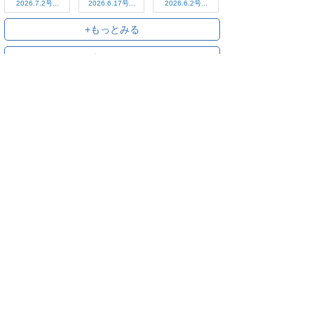
2026.7.2号...
2026.6.17号...
2026.6.2号...
+もっとみる
+すべてみる
ご利用方法
対応デバイス
よくある質問
ご利用規約
プライバシーポリシー
お問い合わせ
サービス運営会社
株式会社オプティム
オプティムはビジネス向けスマホ・タブレットアプリのマーケットリー
ダーです。
お申し込み・ご相談はメールで随時受付をしております。お気軽にお問
い合わせください。
〒105-0022
東京都港区海岸1丁目2番20号 汐留ビルディング 18F