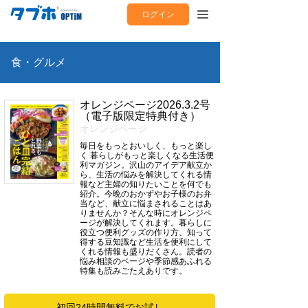
ログイン
食・グルメ
オレンジページ2026.3.2号
（電子版限定特典付き）
オレンジページ
毎日をもっとおいしく、もっと楽し
く 暮らしがもっと楽しくなる生活便
利マガジン。沢山のアイデア献立か
ら、生活の悩みを解決してくれる情
報など主婦の知りたいことを何でも
紹介。今晩のおかずやお子様のお弁
当など、献立に悩まされることはあ
りませんか？そんな時にオレンジペ
ージが解決してくれます。暮らしに
役立つ便利グッズの作り方、知って
得する豆知識など生活を便利にして
くれる情報も盛りだくさん。読者の
悩み相談のページや季節感あふれる
特集も読みごたえありです。
初回24時間無料でお試し