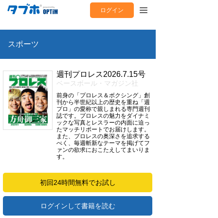
ログイン
スポーツ
週刊プロレス2026.7.15号
ベースボール・マガジン社
前身の「プロレス＆ボクシング」創
刊から半世紀以上の歴史を重ね「週
プロ」の愛称で親しまれる専門週刊
誌です。プロレスの魅力をダイナミ
ックな写真とレスラーの内面に迫っ
たマッチリポートでお届けします。
また、プロレスの奥深さを追求する
べく、毎週斬新なテーマを掲げてフ
ァンの欲求におこたえしてまいりま
す。
初回24時間無料でお試し
ログインして書籍を読む