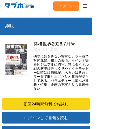
ログイン
趣味
将棋世界2026.7月号
マイナビ出版
他誌に類をみない豊富なカラー頁で
対局風景、棋士の表情、イベント等
をビジュアルに描写。特にタイトル
戦の解説は詳しく見やすくをモット
ーに時には自戦記、あるいは巻頭カ
ラー頁で取り上げたりと趣向が凝ら
してある。バラエティーに富んだ連
載・特集・企画の充実ぶりも見逃せ
ない。
初回24時間無料でお試し
ログインして書籍を読む