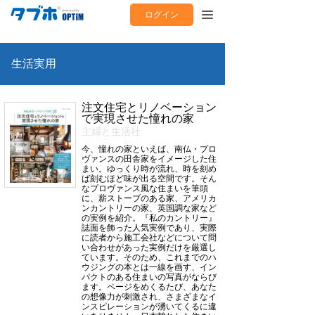
ログイン
生活実用
注文住宅とリノベーション
で実現させた憧れの家
主婦と生活社
今、憧れの家といえば、南仏・プロ
ヴァンスの田舎家をイメージした住
まい。ゆっくり時が流れ、時を刻め
ば刻むほど味が出る空間です。そん
なプロヴァンス風な住まいを筆頭
に、薪ストーブのある家、アメリカ
ンカントリーの家、英国調な家など
の実例を紹介。『私のカントリー』
誌面を飾った人気実例であり、実際
に読者から施工会社などについて問
い合わせがあった実例だけを厳選し
ています。そのため、これまでのハ
ウジングの本とは一線を画す、イン
パクトのある住まいの写真がならび
ます。ページをめくるたび、あなた
の想像力が刺激され、さまざまなイ
ンスピレーションが湧いてくるに違