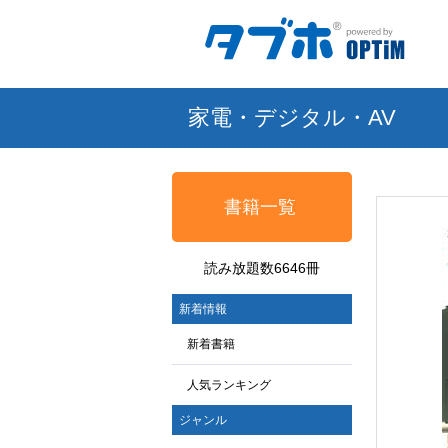
家電・デジタル・AV
書籍一覧
読み放題数6646冊
新着情報
新着書籍
人気ランキング
ジャンル