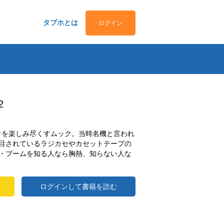
タブホとは
ログイン
2
ィオを楽しみ尽くすムック。当時名機と言われ
目されているラジカセやカセットテープの
・ブームを知る人なら胸熱、知らない人な
ログインして書籍を読む