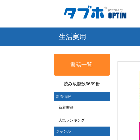
生活実用
書籍一覧
読み放題数6639冊
新着情報
新着書籍
人気ランキング
ジャンル