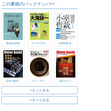
この書籍のバックナンバー
音楽Bar読本
ナイアガラ5...
小室哲哉 読...
往年の真空...
ヴィンテー...
大型スピー...
+もっとみる
+すべてみる