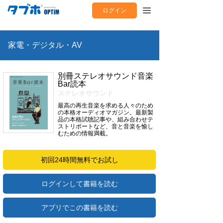
ログイン
家電・デジタル・AV
別冊ステレオサウンド音楽
Bar読本
ステレオサウンド
最高の再生音楽を求める人々のため
の本格オーディオマガジン。最新製
品の本格試聴記事や、組み合わせテ
ストリポートなど、音と音楽を愉し
むための情報満載。
初回24時間無料でお試し
ログインして書籍を読む
アプリでこの書籍を読む