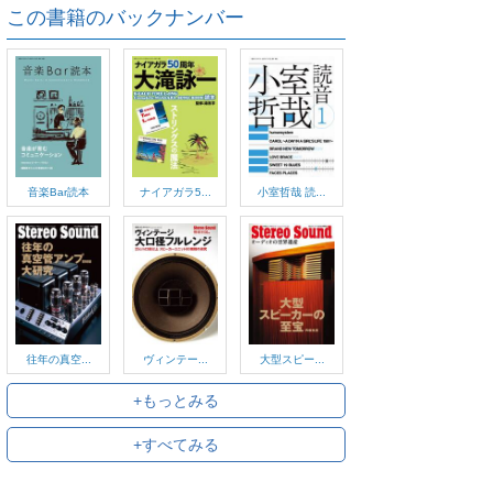
この書籍のバックナンバー
音楽Bar読本
ナイアガラ5...
小室哲哉 読...
往年の真空...
ヴィンテー...
大型スピー...
+もっとみる
+すべてみる