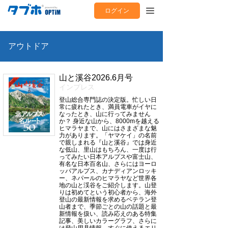
ログイン
アウトドア
山と溪谷2026.6月号
インプレス
登山総合専門誌の決定版。忙しい日
常に疲れたとき、満員電車がイヤに
なったとき、山に行ってみません
か？ 身近な山から、8000mを越える
ヒマラヤまで、山にはさまざまな魅
力があります。「ヤマケイ」の名前
で親しまれる『山と溪谷』では身近
な低山、里山はもちろん、一度は行
ってみたい日本アルプスや富士山、
有名な日本百名山、さらにはヨーロ
ッパアルプス、カナディアンロッキ
ー、ネパールのヒマラヤなど世界各
地の山と渓谷をご紹介します。山登
りは初めてという初心者から、海外
登山の最新情報を求めるベテラン登
山者まで、季節ごとの山の話題と最
新情報を扱い、読み応えのある特集
記事、美しいカラーグラフ、さらに