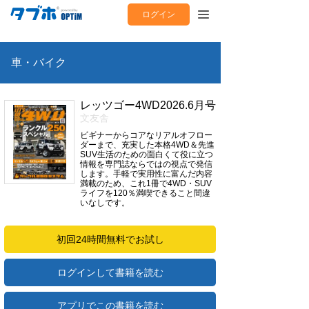
ログイン
車・バイク
レッツゴー4WD2026.6月号
文友舎
ビギナーからコアなリアルオフロー
ダーまで、充実した本格4WD＆先進
SUV生活のための面白くて役に立つ
情報を専門誌ならではの視点で発信
します。手軽で実用性に富んだ内容
満載のため、これ1冊で4WD・SUV
ライフを120％満喫できること間違
いなしです。
初回24時間無料でお試し
ログインして書籍を読む
アプリでこの書籍を読む