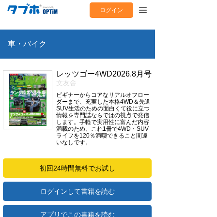
ログイン
車・バイク
レッツゴー4WD2026.8月号
文友舎
ビギナーからコアなリアルオフロー
ダーまで、充実した本格4WD＆先進
SUV生活のための面白くて役に立つ
情報を専門誌ならではの視点で発信
します。手軽で実用性に富んだ内容
満載のため、これ1冊で4WD・SUV
ライフを120％満喫できること間違
いなしです。
初回24時間無料でお試し
ログインして書籍を読む
アプリでこの書籍を読む