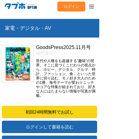
ログイン
家電・デジタル・AV
GoodsPress2025.11月号
徳間書店
世代や人種をも超越する“趣味”の世
界。そこに息づくこだわりの視点か
ら、ホビー、デジタル、クルマ、時
計、ファッション、食…といった世
界に切り込む、モノ好き大人のため
の1冊。毎号テーマが変わりニッチ
やコアな特集が組まれており、好き
な人にはたまらない情報や写真が満
載。
初回24時間無料でお試し
ログインして書籍を読む