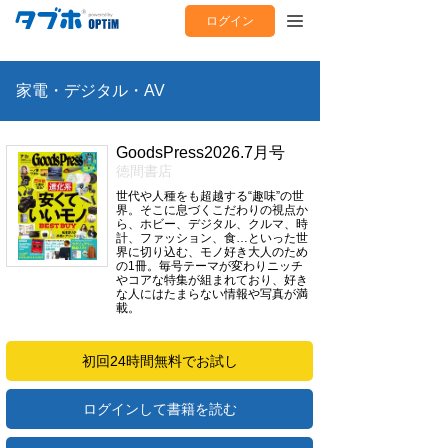
ログイン
家電・デジタル・AV
GoodsPress2026.7月号
徳間書店
世代や人種をも超越する“趣味”の世
界。そこに息づくこだわりの視点か
ら、ホビー、デジタル、クルマ、時
計、ファッション、食…といった世
界に切り込む、モノ好き大人のため
の1冊。毎号テーマが変わりニッチ
やコアな特集が組まれており、好き
な人にはたまらない情報や写真が満
載。
初回24時間無料でお試し
ログインして書籍を読む